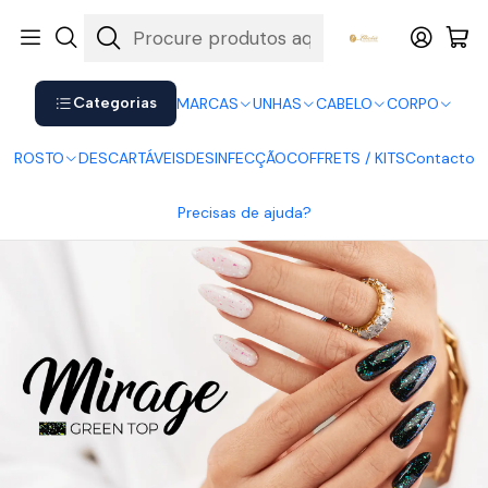
Shop now. Pay later with Klarna.
Ver mais
Início
UNHAS
Verniz Gel
Victoria Vynn
Victoria Vynn Top Mirage No Wipe Green
Categorias
MARCAS
UNHAS
CABELO
CORPO
ROSTO
DESCARTÁVEIS
DESINFECÇÃO
COFFRETS / KITS
Contacto
Precisas de ajuda?