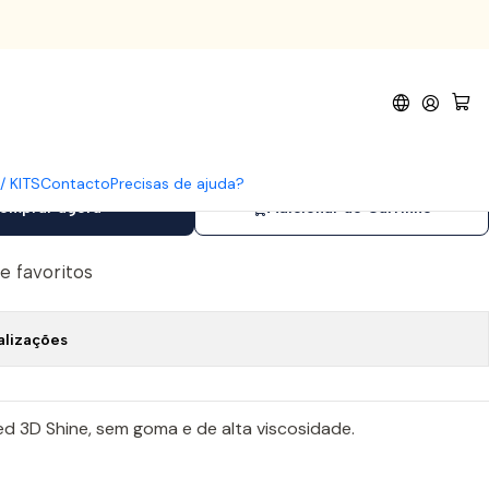
e 15ml
Coat Tempered 3D Shine 15ml
/ KITS
Contacto
Precisas de ajuda?
omprar agora
Adicionar ao Carrinho
de favoritos
alizações
 3D Shine, sem goma e de alta viscosidade.