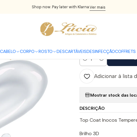
UNHAS
Verniz Gel
INOCOS
Inocos Top Coat Tempered 3D Shin
Shop now. Pay later with Klarna.
Ver mais
|
Inocos Top 
5.0
1 avaliação
CABELO
CORPO
ROSTO
DESCARTÁVEIS
DESINFECÇÃO
COFFRETS 
C
Quantidade
Adicionar à lista 
Mostrar stock das loc
DESCRIÇÃO
Top Coat Inocos Tempered
Brilho 3D