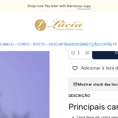
o
UNHAS
Acessórios
STALEKS - Lima Halfmoon 150/180 (25 unid
Shop now. Pay later with Klarna.
Ver mais
|
STALEKS - L
unidades)
CABELO
CORPO
ROSTO
DESCARTÁVEIS
DESINFECÇÃO
COFFRETS 
C
Quantidade
Adicionar à lista 
Mostrar stock das loc
DESCRIÇÃO
Principais ca
Uma lima de unha min