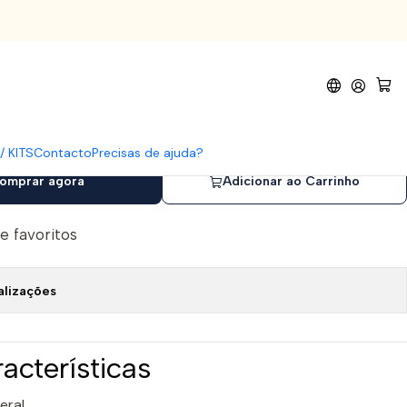
ades)
ima Halfmoon 150/180 (25
/ KITS
Contacto
Precisas de ajuda?
omprar agora
Adicionar ao Carrinho
de favoritos
alizações
racterísticas
eral.