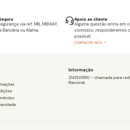
Seguro
Apoio ao cliente
egurança via ref. MB, MBWAY,
Alguma questão entra em 
a Bancária ou Klarna.
connosco, responderemos o
possível.
CONTACTE-NOS
Informação
214150990 - chamada para rede
Nacional
amações
dições
eembolso
ivacidade