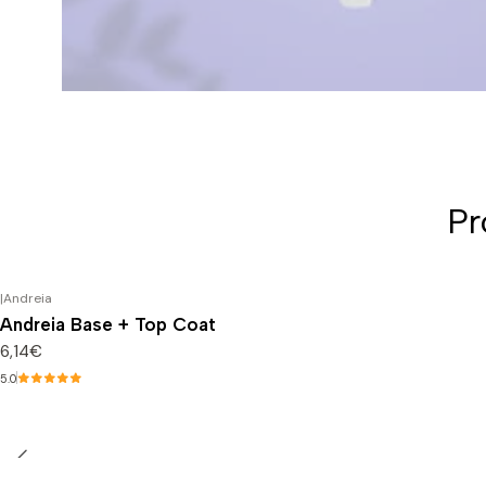
Pr
|
Andreia
Andreia Base + Top Coat
6,14€
5.0