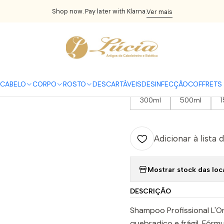
Início
CABELO
Champôs
Shampoo Inforcer
Shop now. Pay later with Klarna.
Ver mais
|
Shampoo Inf
CABELO
CORPO
ROSTO
DESCARTÁVEIS
DESINFECÇÃO
COFFRETS 
TAMANHO
300ml
500ml
Adicionar à lista 
Mostrar stock das loc
DESCRIÇÃO
Shampoo Profissional L'Or
quebradiço e frágil. Fórm