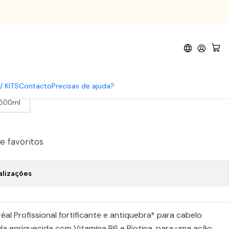
orcer
/ KITS
Contacto
Precisas de ajuda?
1500ml
de favoritos
alizações
éal Profissional fortificante e antiquebra* para cabelo
ula enriquecida com Vitamina B6 e Biotina, para uma ação