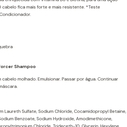
 cabelo fica mais forte e mais resistente. *Teste
Condicionador.
quebra
Inforcer Shampoo
 cabelo molhado. Emulsionar. Passar por água. Continuar
máscara.
um Laureth Sulfate, Sodium Chloride, Cocamidopropyl Betaine,
, Sodium Benzoate, Sodium Hydroxide, Amodimethicone,
opyltrimonium Chloride, Trideceth-10, Glycerin, Hexylene