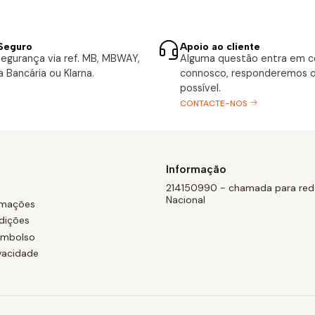
Seguro
Apoio ao cliente
egurança via ref. MB, MBWAY,
Alguma questão entra em 
a Bancária ou Klarna.
connosco, responderemos o
possível.
CONTACTE-NOS
Informação
214150990 - chamada para rede
Nacional
amações
dições
eembolso
ivacidade