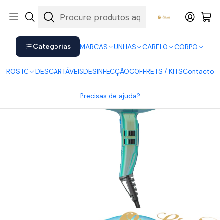
Shop now. Pay later with Klarna.
Ver mais
Início
MARCAS
Parlux
Secador Parlux Alyon Turquesa
Categorias
MARCAS
UNHAS
CABELO
CORPO
ROSTO
DESCARTÁVEIS
DESINFECÇÃO
COFFRETS / KITS
Contacto
Precisas de ajuda?