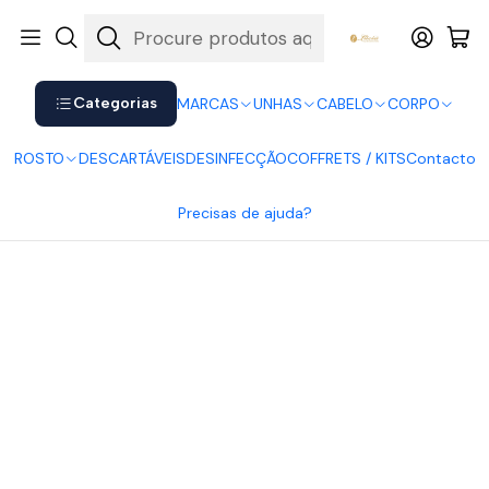
Shop now. Pay later with Klarna.
Ver mais
Início
CABELO
Tratamentos Cabelo
Máscara Color Motion 150ml
Categorias
MARCAS
UNHAS
CABELO
CORPO
ROSTO
DESCARTÁVEIS
DESINFECÇÃO
COFFRETS / KITS
Contacto
Precisas de ajuda?