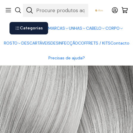
Shop now. Pay later with Klarna.
Ver mais
Início
CABELO
Coloração
Majirel
Majirel 10.1
Categorias
MARCAS
UNHAS
CABELO
CORPO
ROSTO
DESCARTÁVEIS
DESINFECÇÃO
COFFRETS / KITS
Contacto
Precisas de ajuda?