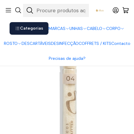
Shop now. Pay later with Klarna.
Ver mais
Início
UNHAS
Acessórios
INOCOS - Bioglitter 04 Pérola Fino 0.2mm
Categorias
MARCAS
UNHAS
CABELO
CORPO
ROSTO
DESCARTÁVEIS
DESINFECÇÃO
COFFRETS / KITS
Contacto
Precisas de ajuda?