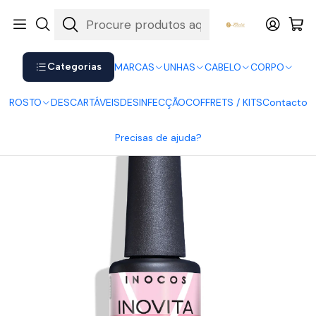
Shop now. Pay later with Klarna.
Ver mais
Início
UNHAS
Verniz Gel
INOCOS
Inocos Base INOVITA Rosa Panacota
Categorias
MARCAS
UNHAS
CABELO
CORPO
ROSTO
DESCARTÁVEIS
DESINFECÇÃO
COFFRETS / KITS
Contacto
Precisas de ajuda?