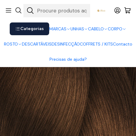
Shop now. Pay later with Klarna.
Ver mais
Início
CABELO
Coloração
Inoa
Inoa 6.34
Categorias
MARCAS
UNHAS
CABELO
CORPO
ROSTO
DESCARTÁVEIS
DESINFECÇÃO
COFFRETS / KITS
Contacto
Precisas de ajuda?