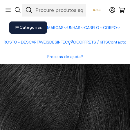
Shop now. Pay later with Klarna.
Ver mais
Início
CABELO
Coloração
Inoa
Inoa 3 - Castanho Escuro
Categorias
MARCAS
UNHAS
CABELO
CORPO
ROSTO
DESCARTÁVEIS
DESINFECÇÃO
COFFRETS / KITS
Contacto
Precisas de ajuda?