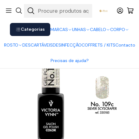
Shop now. Pay later with Klarna.
Ver mais
Início
UNHAS
Verniz Gel
Victoria Vynn
Victoria Vynn Gel Polish 109
Categorias
MARCAS
UNHAS
CABELO
CORPO
ROSTO
DESCARTÁVEIS
DESINFECÇÃO
COFFRETS / KITS
Contacto
Precisas de ajuda?