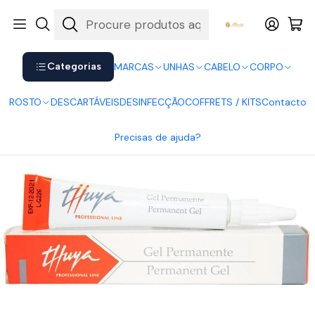
Shop now. Pay later with Klarna.
Ver mais
Início
ROSTO
Pestanas
Gel Permanente Thuya 15ml
Categorias
MARCAS
UNHAS
CABELO
CORPO
ROSTO
DESCARTÁVEIS
DESINFECÇÃO
COFFRETS / KITS
Contacto
Precisas de ajuda?