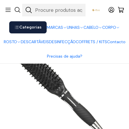
Shop now. Pay later with Klarna.
Ver mais
Início
CABELO
Escovas e Pentes
Escova KENT08
Categorias
MARCAS
UNHAS
CABELO
CORPO
ROSTO
DESCARTÁVEIS
DESINFECÇÃO
COFFRETS / KITS
Contacto
Precisas de ajuda?