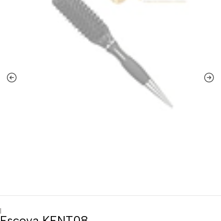
|
Escova KENT08