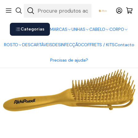
Shop now. Pay later with Klarna.
Ver mais
Início
CABELO
Escovas e Pentes
Escova Desembaraçadora Côncava - Cabelos Cacheados e
Crespos
Categorias
MARCAS
UNHAS
CABELO
CORPO
ROSTO
DESCARTÁVEIS
DESINFECÇÃO
COFFRETS / KITS
Contacto
Precisas de ajuda?