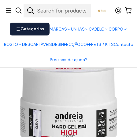
Shop now. Pay later with Klarna.
Ver mais
Home
UNHAS
Gel
Gel 2 em 1 Clear 22gr - Viscosidade Alta
Categorias
MARCAS
UNHAS
CABELO
CORPO
ROSTO
DESCARTÁVEIS
DESINFECÇÃO
COFFRETS / KITS
Contacto
Precisas de ajuda?