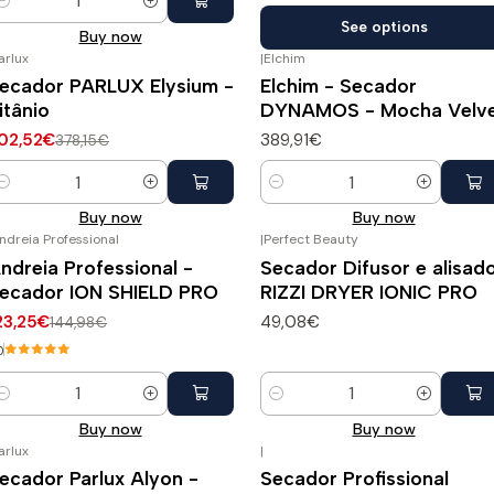
uantity
See options
Buy now
arlux
|
Elchim
20%
DESCONTO
ecador PARLUX Elysium -
Elchim - Secador
itânio
DYNAMOS - Mocha Velv
02,52€
389,91€
378,15€
uantity
Quantity
Buy now
Buy now
ndreia Professional
|
Perfect Beauty
15%
DESCONTO
ndreia Professional -
Secador Difusor e alisad
ecador ION SHIELD PRO
RIZZI DRYER IONIC PRO
23,25€
49,08€
144,98€
0
uantity
Quantity
Buy now
Buy now
arlux
|
21%
DESCONTO
ecador Parlux Alyon -
Secador Profissional