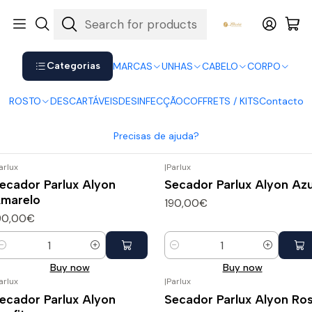
Shop now. Pay later with Klarna.
Ver mais
Home
CABELO
Secadores
Categorias
MARCAS
UNHAS
CABELO
CORPO
Secadores
ROSTO
DESCARTÁVEIS
DESINFECÇÃO
COFFRETS / KITS
Contacto
Filters
Precisas de ajuda?
arlux
|
Parlux
ecador Parlux Alyon
Secador Parlux Alyon Azu
marelo
190,00€
90,00€
uantity
Quantity
Buy now
Buy now
arlux
|
Parlux
ecador Parlux Alyon
Secador Parlux Alyon Ro