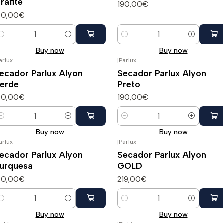
rafite
190,00€
90,00€
uantity
Quantity
Buy now
Buy now
arlux
|
Parlux
ecador Parlux Alyon
Secador Parlux Alyon
erde
Preto
90,00€
190,00€
uantity
Quantity
Buy now
Buy now
arlux
|
Parlux
ecador Parlux Alyon
Secador Parlux Alyon
urquesa
GOLD
90,00€
219,00€
uantity
Quantity
Buy now
Buy now