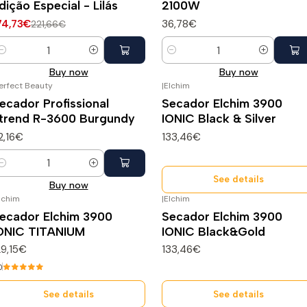
dição Especial - Lilás
2100W
74,73€
36,78€
221,66€
uantity
Quantity
Buy now
Buy now
erfect Beauty
|
Elchim
Esgotado
ecador Profissional
Secador Elchim 3900
trend R-3600 Burgundy
IONIC Black & Silver
2,16€
133,46€
uantity
See details
Buy now
lchim
|
Elchim
sgotado
Esgotado
ecador Elchim 3900
Secador Elchim 3900
ONIC TITANIUM
IONIC Black&Gold
29,15€
133,46€
0
See details
See details