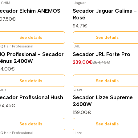
LCHIM
|
Jaguar
sgotado
Esgotado
ecador Elchim ANEMOS
Secador Jaguar Calima -
Rosé
07,50€
94,71€
See details
See details
Q Hair Professional
|
JRL
-10%
DESCONTO
sgotado
Q Profissional - Secador
Secador JRL Forte Pro
Esgotado
ênus 2400W
239,00€
264,45€
24,00€
See details
See details
ush
|
Lizze
sgotado
Esgotado
ecador Profissional Hush
Secador Lizze Supreme
2600W
64,45€
159,00€
See details
See details
Q Hair Professional
|
Lizze
sgotado
Esgotado