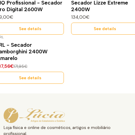
Q Profissional - Secador
Secador Lizze Extreme
ro Digital 2600W
2400W
19,00€
134,00€
See details
See details
RL
20%
DESCONTO
RL - Secador
sgotado
amborghini 2400W
marelo
37,56€
171,95€
See details
Loja física e online de cosméticos, artigos e mobiliário
profissional.