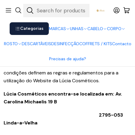
Shop now. Pay later with Klarna.
Ver mais
Home
Termos e Condições
Categorias
MARCAS
UNHAS
CABELO
CORPO
Termos e Condições
ROSTO
DESCARTÁVEIS
DESINFECÇÃO
COFFRETS / KITS
Contacto
Precisas de ajuda?
Bem-vindo à Lúcia Cosméticos. Estes termos e
condições definem as regras e regulamentos para a
utilização do Website da Lúcia Cosméticos.
Lúcia Cosméticos encontra-se localizada em: Av.
Carolina Michaelis 19 B
2795-053
Linda-a-Velha