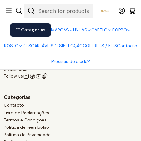
Shop now. Pay later with Klarna.
Ver mais
Home
Contact
Categorias
MARCAS
UNHAS
CABELO
CORPO
ROSTO
DESCARTÁVEIS
DESINFECÇÃO
COFFRETS / KITS
Contacto
Precisas de ajuda?
Loja física e online de cosméticos, artigos e mobiliário
profissional.
Follow us
Categorias
Contacto
Livro de Reclamações
Termos e Condições
Politica de reembolso
Política de Privacidade