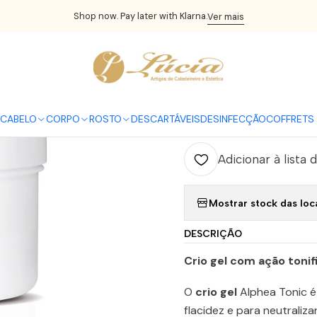
Início
CORPO
Tratamentos de corpo
Crio Gel 500ml
Shop now. Pay later with Klarna.
Ver mais
|
Crio Gel 50
C
CABELO
CORPO
ROSTO
DESCARTÁVEIS
DESINFECÇÃO
COFFRETS 
Quantidade
Adicionar à lista 
Mostrar stock das loc
DESCRIÇÃO
Crio gel com ação tonif
O
crio gel
Alphea Tonic é
flacidez e para neutraliz