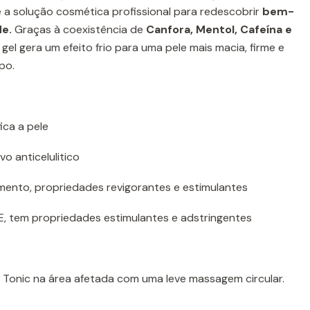
 é a solução cosmética profissional para redescobrir
bem-
de.
Graças à coexistência de
Canfora, Mentol, Cafeína e
gel gera um efeito frio para uma pele mais macia, firme e
po.
ica a pele
vo anticelulitico
ento, propriedades revigorantes e estimulantes
 tem propriedades estimulantes e adstringentes
a Tonic na área afetada com uma leve massagem circular.