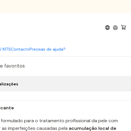
0ml
omprar agora
Adicionar ao Carrinho
/ KITS
Contacto
Precisas de ajuda?
de favoritos
alizações
icante
 formulado para o tratamento profissional da pele com
ar as imperfeições causadas pela
acumulação local de