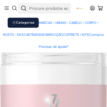
Shop now. Pay later with Klarna.
Ver mais
Início
UNHAS
Tratamentos
Pharm Foot - Collagen Power
Categorias
MARCAS
UNHAS
CABELO
CORPO
ROSTO
DESCARTÁVEIS
DESINFECÇÃO
COFFRETS / KITS
Contacto
Precisas de ajuda?