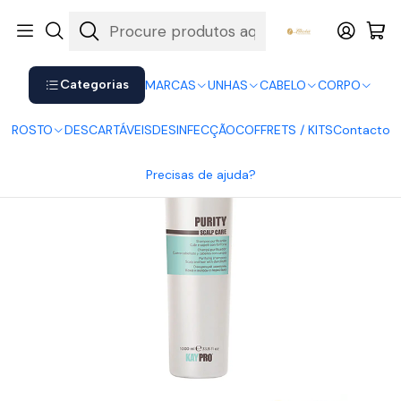
Shop now. Pay later with Klarna.
Ver mais
Início
CABELO
Champôs
Champô Purity Anti-Caspa KayPro 1000ml
Categorias
MARCAS
UNHAS
CABELO
CORPO
ROSTO
DESCARTÁVEIS
DESINFECÇÃO
COFFRETS / KITS
Contacto
Precisas de ajuda?