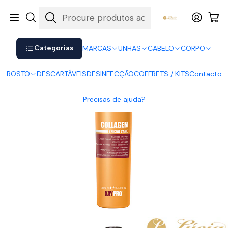
Shop now. Pay later with Klarna.
Ver mais
Início
CABELO
Champôs
Champô Colagénio KayPro 350ml
Categorias
MARCAS
UNHAS
CABELO
CORPO
ROSTO
DESCARTÁVEIS
DESINFECÇÃO
COFFRETS / KITS
Contacto
Precisas de ajuda?