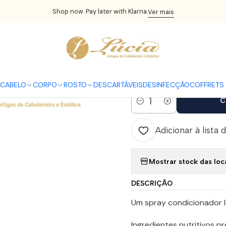
ABELO
Tratamentos Cabelo
BC Color Freeze Spray Condicionad
Shop now. Pay later with Klarna.
Ver mais
|
BC Color Fre
200ml
CABELO
CORPO
ROSTO
DESCARTÁVEIS
DESINFECÇÃO
COFFRETS 
C
Quantidade
Adicionar à lista 
Mostrar stock das loc
DESCRIÇÃO
Um spray condicionador l
Ingredientes nutritivos 