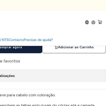
or 200ml
eze Spray Condicionador
/ KITS
Contacto
Precisas de ajuda?
omprar agora
Adicionar ao Carrinho
de favoritos
alizações
eve para cabelo com coloração.
preenchem as falhas estruturais do córtex até a camada