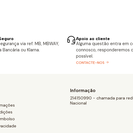
Seguro
Apoio ao cliente
egurança via ref. MB, MBWAY,
Alguma questão entra em 
a Bancária ou Klarna.
connosco, responderemos o
possível.
CONTACTE-NOS
Informação
214150990 - chamada para rede
Nacional
amações
dições
eembolso
ivacidade