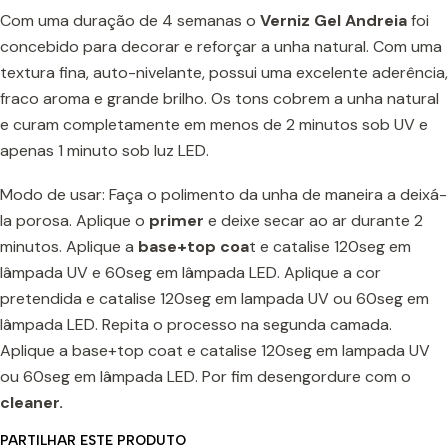
Com uma duração de 4 semanas o
Verniz Gel Andreia
foi
concebido para decorar e reforçar a unha natural. Com uma
textura fina, auto-nivelante, possui uma excelente aderência,
fraco aroma e grande brilho. Os tons cobrem a unha natural
e curam completamente em menos de 2 minutos sob UV e
apenas 1 minuto sob luz LED.
Modo de usar: Faça o polimento da unha de maneira a deixá-
la porosa. Aplique o
prime
r
e deixe secar ao ar durante 2
minutos. Aplique a
base+top coa
t e catalise 120seg em
lâmpada UV e 60seg em lâmpada LED. Aplique a cor
pretendida e catalise 120seg em lampada UV ou 60seg em
lâmpada LED. Repita o processo na segunda camada.
Aplique a base+top coat e catalise 120seg em lampada UV
ou 60seg em lâmpada LED. Por fim desengordure com o
cleaner.
PARTILHAR ESTE PRODUTO