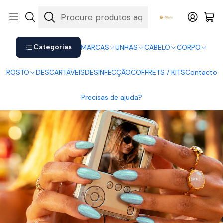
Shop now. Pay later with Klarna.
Ver mais
Início
UNHAS
Verniz Gel
Verniz Gel Andreia
Andreia - Verniz Gel TR5
Categorias
MARCAS
UNHAS
CABELO
CORPO
ROSTO
DESCARTÁVEIS
DESINFECÇÃO
COFFRETS / KITS
Contacto
Precisas de ajuda?