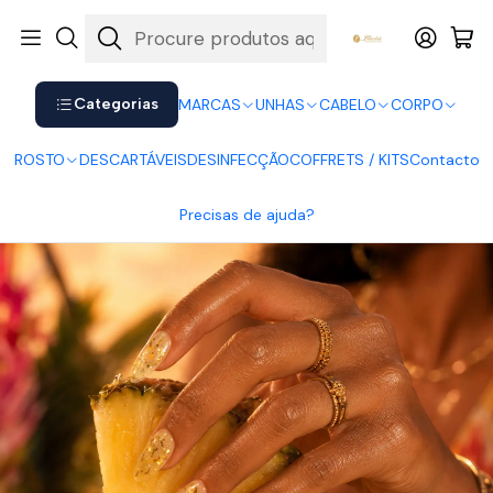
Shop now. Pay later with Klarna.
Ver mais
Início
MARCAS
Andreia Professional - UNHAS
Andreia - Verniz Gel TR2
Categorias
MARCAS
UNHAS
CABELO
CORPO
ROSTO
DESCARTÁVEIS
DESINFECÇÃO
COFFRETS / KITS
Contacto
Precisas de ajuda?