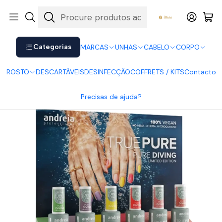
Shop now. Pay later with Klarna.
Ver mais
Início
UNHAS
Verniz Gel
True Pure Gel Polish Andreia
Andreia Professional - Coleção Pure Diving - 6 cores v.gel
Categorias
MARCAS
UNHAS
CABELO
CORPO
ROSTO
DESCARTÁVEIS
DESINFECÇÃO
COFFRETS / KITS
Contacto
Precisas de ajuda?