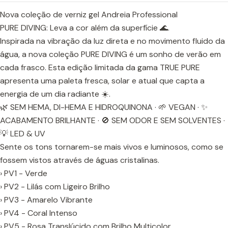
Nova coleção de verniz gel Andreia Professional
PURE DIVING: Leva a cor além da superfície 🌊.
Inspirada na vibração da luz direta e no movimento fluido da
água, a nova coleção PURE DIVING é um sonho de verão em
cada frasco. Esta edição limitada da gama TRUE PURE
apresenta uma paleta fresca, solar e atual que capta a
energia de um dia radiante ☀️.
🌿 SEM HEMA, DI-HEMA E HIDROQUINONA · 🌱 VEGAN · ✨
ACABAMENTO BRILHANTE · 🚫 SEM ODOR E SEM SOLVENTES ·
💡 LED & UV
Sente os tons tornarem-se mais vivos e luminosos, como se
fossem vistos através de águas cristalinas.
› PV1 - Verde
› PV2 - Lilás com Ligeiro Brilho
› PV3 - Amarelo Vibrante
› PV4 - Coral Intenso
› PV5 - Rosa Translúcido com Brilho Multicolor