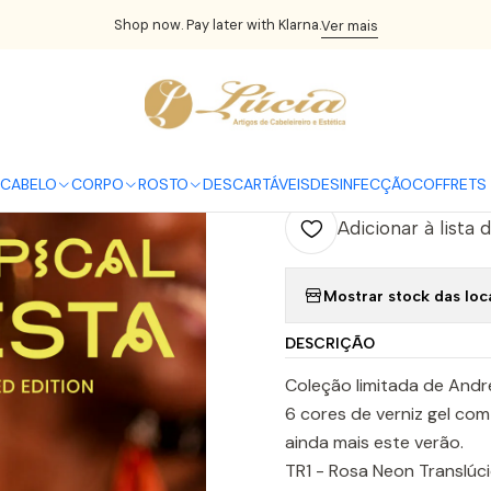
erniz Gel
Verniz Gel Andreia
Andreia - Coleção Tropical Fiesta - 
Shop now. Pay later with Klarna.
Ver mais
|
Andreia - Col
verniz gel
CABELO
CORPO
ROSTO
DESCARTÁVEIS
DESINFECÇÃO
COFFRETS 
Adicionar à lista 
Mostrar stock das loc
DESCRIÇÃO
Coleção limitada de Andre
6 cores de verniz gel com f
ainda mais este verão.
TR1 - Rosa Neon Translúc