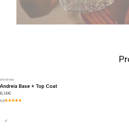
Pr
|
Andreia
Andreia Base + Top Coat
6,14€
5.0