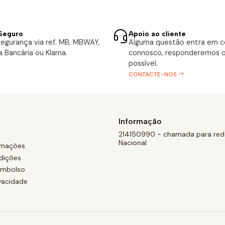
Seguro
Apoio ao cliente
egurança via ref. MB, MBWAY,
Alguma questão entra em 
a Bancária ou Klarna.
connosco, responderemos o
possível.
CONTACTE-NOS
Informação
214150990 - chamada para rede
Nacional
amações
dições
eembolso
ivacidade