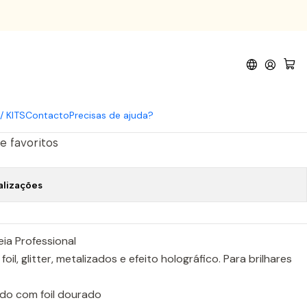
6 cores verniz gel
eção Tropical Fiesta - 6 cores
/ KITS
Contacto
Precisas de ajuda?
de favoritos
alizações
ia Professional
oil, glitter, metalizados e efeito holográfico. Para brilhares
ido com foil dourado