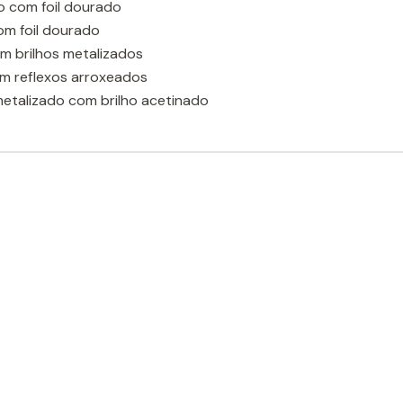
o com foil dourado
om foil dourado
om brilhos metalizados
om reflexos arroxeados
etalizado com brilho acetinado