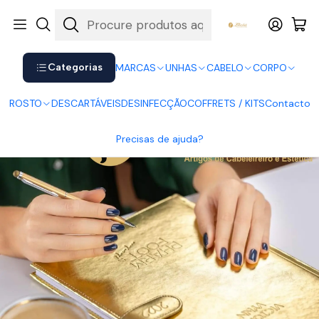
Shop now. Pay later with Klarna.
Ver mais
Início
UNHAS
Verniz Gel
Victoria Vynn
Agenda 2022 Victoria Vynn
Categorias
MARCAS
UNHAS
CABELO
CORPO
ROSTO
DESCARTÁVEIS
DESINFECÇÃO
COFFRETS / KITS
Contacto
Precisas de ajuda?