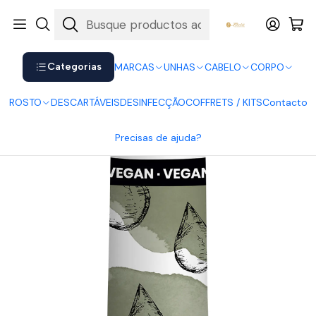
Shop now. Pay later with Klarna.
Ver mais
Inicio
UNHAS
Vernizes
Vernizes Vegan Nutricolor Andreia
Andreia Verniz Nutricolor 20
Categorias
MARCAS
UNHAS
CABELO
CORPO
ROSTO
DESCARTÁVEIS
DESINFECÇÃO
COFFRETS / KITS
Contacto
Precisas de ajuda?