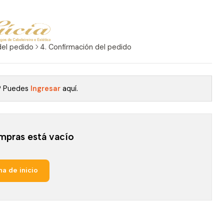
del pedido
4. Confirmación del pedido
a? Puedes
Ingresar
aquí.
mpras está vacío
na de inicio