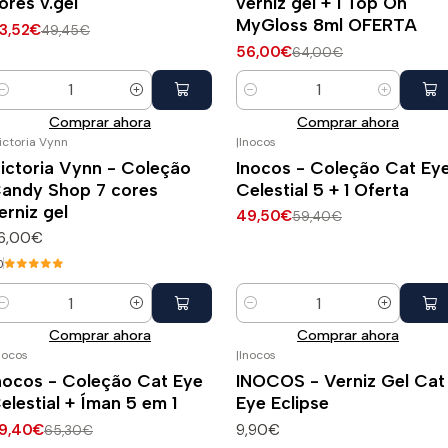
ores v.gel
verniz gel + 1 Top Oh
MyGloss 8ml OFERTA
3,52€
49,45€
56,00€
64,00€
antidad
Cantidad
Comprar ahora
Comprar ahora
ictoria Vynn
|
Inocos
-17%
DESCONTO
ictoria Vynn - Coleção
Inocos - Coleção Cat Ey
andy Shop 7 cores
Celestial 5 + 1 Oferta
erniz gel
49,50€
59,40€
6,00€
0
antidad
Cantidad
Comprar ahora
Comprar ahora
nocos
|
Inocos
9%
DESCONTO
nocos - Coleção Cat Eye
INOCOS - Verniz Gel Cat
elestial + Íman 5 em 1
Eye Eclipse
9,40€
9,90€
65,30€